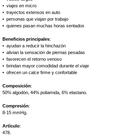
•⁠  ⁠viajes en micro
•⁠  ⁠trayectos extensos en auto
•⁠  ⁠personas que viajan por trabajo
•⁠  ⁠quienes pasan muchas horas sentados
Beneficios principales
:
•⁠  ⁠ayudan a reducir la hinchazón
•⁠  ⁠alivian la sensación de piernas pesadas
•⁠  ⁠favorecen el retorno venoso
•⁠  ⁠brindan mayor comodidad durante el viaje
•⁠  ⁠ofrecen un calce firme y confortable
Composición
:
50% algodón, 44% poliamida, 6% elastano.
Compresión
:
8-15 mmHg.
Artículo
:
478.